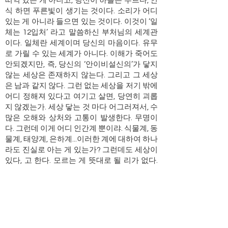
떠억 있는 게 아니고, 당신이 하늘은 푸르다, 인
식 하면 푸른빛이 생기는 것이다. 소리가 어디
있는 게 아니라 들으면 있는 것이다. 이것이 ‘일
체는 12입처’ 라고 말씀하신 부처님의 세계관
이다. 일체란 세계이며 당신의 마음이다. 유무
로 가릴 수 있는 세계가 아니다. 이해가 죽어도
안되겠지만, 즉, 당신의 ‘안이비설신의’가 닿지
않는 세상은 존재하지 않는다. 그리고 그 세상
은 남과 같지 않다. 그런 없는 세상을 저기 밖에
어디 정해져 있다고 여기고 살면, 당연히 괴롭
지 않겠는가. 세상 닿는 것 마다 어그러져서, 수
많은 오해와 상처와 고통이 발생한다. 무명이
다. 그런데 이게 어디 인간계 뿐이랴. 식물계, 동
물계, 태양계, 은하계...이러한 계에 대하여 하나
라도 진실로 아는 게 있는가? 그런데도 세상이
있다, 고 한다. 모르는 게 뜻대로 될 리가 없다.
밖에 있다, 라는 생각에서 생멸은 나타나고 고
통이 발생한다. 당신이 만든 세상 말고 다른 세
상은 없다. 알 수도 없다. 이렇게 마음에서 모든
세상이 열리고 닫힘을 알아, ‘정견’, 세상의 이치
를 바로 볼 수 있다면, 괴로움을 벗어날 수 있다
는 것이 부처님 말씀의 요지이다. 세상의 실상