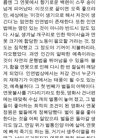
름엔 그 연못에서 향기로운 백련이 스무 송이
넘게 피어났따. 이것으로 끝이면 오죽 좋으랴
만, 세상에는 ‘이것이 생기므로 해서 저것이 생
긴다.’는 엄연한 인연법이 존재한다. 또한 인연
법에는 명만 있는 것이 아니라 반드시 암도 있
다. 사실, 생겨날 개구리로 인한 먹이사슬과 연
못 크기에 합당한 노동이 필요할 거라는 것, 정
도는 짐작했고 그 정도야 기꺼이 지불하리라,
각오했었다. 과연 인간의 얄팍한 예측이라는
것이 자연의 운행법을 뛰어넘을 수 있을까. 불
가, 함을 연못으로 인해 다시 한 번 절실히 깨닫
게 되었다. 인연법상에서는 저강 건너 누군가
의 재채기가 이편에서는 태풍이 될 수도 있는
것, 예측불허다. 그 첫 번째가 벌들의 어택이다.
연못불사를 기다리기라도 한듯, 영화사 건너편
에는 때맞춰 수십 개의 벌통이 놓여 졌고, 그 벌
들이 좋아하는 최적의 조건이 된 영화사 연꽃
정원은 벌들에게 정복당했다. 벌이 물을 좋아
한다는 것을 어찌 알았으랴. 벌들은 돌아갈 생
각도 않고, 연잎 위가 벌통인양 아예 살며, 연못
에 빠져 죽기도 하는 등, 거기서 생주이멸을 하