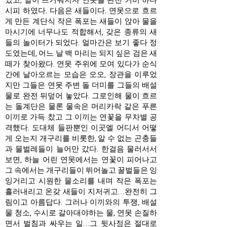
였고, 날이 뜨거워지자 연못을 완전 커버 하다
시피 하였다. 다음은 새들이다. 연못으로 흐르
게 만든 계단식 작은 폭포는 새들이 앉아 물을
마시기에 너무나도 적합해서, 갖은 종류의 새
들의 놀이터가 되었다. 얼마간은 보기 좋다 정
도였는데, 어느 날 백 마리는 되지 싶은 검은 새
떼가 찾아왔다. 연못 주위에 모여 있다가 순식
간에 날아오르는 모습은 오오, 장관을 이루었
지만 그들은 연못 주변 돌 더미를 그들의 배설
물로 완전 뒤덮어 놓았다. 그로인해 물이 흐르
는 돌계단은 물론 물속은 머리카락 같은 푸른
이끼로 가득 찼고 그 이끼는 연꽃을 무차별 공
격했다. 도대체 들판뿐인 이곳엘 어디서 어떻
게 오는지 개구리를 비롯한, 알 수 없는 곤충들
과 물벌레들이 늘어만 갔다. 한걸음 물러서서
보면, 하늘 어린 연못에서는 연꽃이 피어나고
그 속에서는 개구리들이 뛰어놀고 꿀벌들은 잉
잉거리고 시원한 물소리를 내며 작은 폭포는
흘러내리고 온갖 새들이 지저귀고…완전히 그
림이고 아름답다. 그러나 이끼와의 투쟁, 배설
물 청소, 수시로 갈아대야하는 물, 연못 손질하
면서 벌침과 싸우는 일…그 뒷사정은 절대로