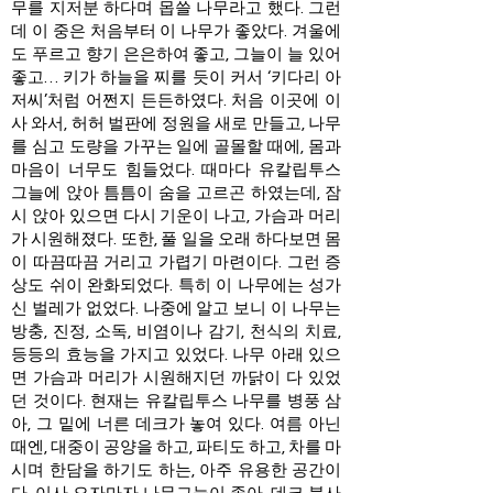
무를 지저분 하다며 몹쓸 나무라고 했다. 그런
데 이 중은 처음부터 이 나무가 좋았다. 겨울에
도 푸르고 향기 은은하여 좋고, 그늘이 늘 있어
좋고… 키가 하늘을 찌를 듯이 커서 ‘키다리 아
저씨’처럼 어쩐지 든든하였다. 처음 이곳에 이
사 와서, 허허 벌판에 정원을 새로 만들고, 나무
를 심고 도량을 가꾸는 일에 골몰할 때에, 몸과
마음이 너무도 힘들었다. 때마다 유칼립투스
그늘에 앉아 틈틈이 숨을 고르곤 하였는데, 잠
시 앉아 있으면 다시 기운이 나고, 가슴과 머리
가 시원해졌다. 또한, 풀 일을 오래 하다보면 몸
이 따끔따끔 거리고 가렵기 마련이다. 그런 증
상도 쉬이 완화되었다. 특히 이 나무에는 성가
신 벌레가 없었다. 나중에 알고 보니 이 나무는
방충, 진정, 소독, 비염이나 감기, 천식의 치료,
등등의 효능을 가지고 있었다. 나무 아래 있으
면 가슴과 머리가 시원해지던 까닭이 다 있었
던 것이다. 현재는 유칼립투스 나무를 병풍 삼
아, 그 밑에 너른 데크가 놓여 있다. 여름 아닌
때엔, 대중이 공양을 하고, 파티도 하고, 차를 마
시며 한담을 하기도 하는, 아주 유용한 공간이