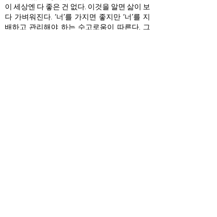
이 세상엔 다 좋은 건 없다. 이것을 알면 삶이 보
다 가벼워진다. ‘너’를 가지면 좋지만 ‘너’를 지
배하고 관리해야 하는 수고로움이 따른다. 그
‘너’가 사랑하는 사람이든, 명예든, 물건이든, 뭐
든 그렇다. 손바닥과 손등처럼, 늘 양면적인 것
을 가지고온다. 그 양면을 잘 살펴서 전체를 이
해하고, 그 중심점을 잘 찾아, 삶의 균형을 잃지
않고, 늘 원만하게 사는 것이 현명한 삶이다. 그
것이 중도 中道이다. 중도란 회색분자처럼, 이
것도 저것도 아닌, 얼치기 같은 뜻이 아니다. 정
가운데라는 뜻이다. 쉽게 말해 핵심이다. 즉, 사
물을 이해할 때, 그 중앙, 핵심을 아는 것, 이것
이 중도이다. 다시 말해, 유칼립투스처럼, 세상
모든 것에는 늘 양면이 있다. 그 이변二邊에, 시
비是非를 가리지 않는 것이 중도이다. 중도는
바로 정도正道와 통한다. 그것이 부처님의 팔
정도八正道이다. 진정한 불자는 싫은 면만을
보아서 ‘잘라버려야 한다.’라고도 하지 않으며
좋은 면만을 보아서 ‘반드시 취해야한다’고도
않는다. 나쁜 점도 좋은 점도 바로 이해하고, 그
안에서 내 마음 가장 평안한 지점을 찾는 자이