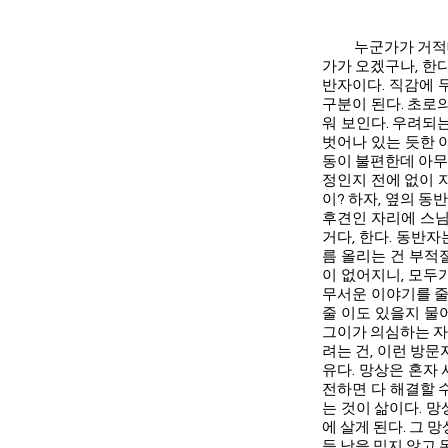
누군가가 거적대기로
가가 오겠구나, 한
반자이다. 직감에 
구분이 된다. 초로
워 보인다. 우려되
벗어나 있는 듯한 
동이 불편한데 아무
정인지 전에 없이 자
이? 하자, 옆의 동
후견인 자리에 스님
거다, 한다. 동반
름 올리는 건 부적
이 없어지니, 모두
무서운 이야기를 줄줄
줄 이도 있을지 물
그이가 의심하는 자
려는 건, 이런 방문
유다. 망상은 혼자
전하면 다 해결할 
는 것이 삶이다. 망
에 살게 된다. 그 
들 남을 믿지 않고