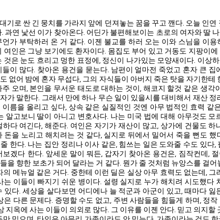
 싼 긴 뭉치를 가라지 앞에 던져놓는 꿈을 꾸고 깬다. 오늘 인연 
다. 과연 낯선 이가 찾아온다. 어딘가 불편해보이는 초로의 여자와 딸 
무언가 부탁하러 온 거 같다. 이젠 불교를 하러 오는 이와 스님을 이용
의 여인은 그냥 보기에도 환자이다. 몸집도 부어 있고 거동도 지팡이에
는 것은 눈도 흐리고 멍한 표정에, 정신이 나가있는 모양새이다. 이상
이들이 많다. 찾아온 용건을 묻는다. 남편이 얼마전 죽었고 혼자 큰 집에
도 없어 밤에 혼자 무섭다, 그의 자식들이 아버지 죽은 탓을 자기한테 한
주 오며, 본인을 무서운 태도로 대하는 것이, 해코지 할것 같은 생각이
반자가 말한다. 그래서 만에 하나 무슨 일이 있을시를 대비해서 재산 정
 이름을 올리고 싶다, 상속 같은 실질적인 것엔 아무 법적인 효력 같은 
자는 알고보니 딸이 아니고 변호사다. 나는 미국 법에 대해 아무것도 모르
절하다 여긴다, 해준다. 여인은 자기가 재산이 많고, 상가에 건물도 하나
가 돈을 노리고 해치려는 것 같다, 실지로 뒤에서 밀어서 죽을 뻔도 했다
 한다. 나는 집안 정리나 이사 같은, 힘쓰는 일은 도와줄 수도 있다,
어보겠다 한다. 앞세운 말이 뭐든, 갑자기 찾아온 용건은, 짐작컨데, 
들을 향한 보초가 되어 달라는 거 같다. 뭔가 줄 것처럼 뉴앙스를 걸어놓
자의 메뉴얼 같은 거다. 중한테 이런 딜은 실상 아무 효력도 없는데, 그
 사는 이들이 빠지기 쉬운 병이다. 설령 실지로 누가 해치려 시도했다 쳐
수 있다. 세상을 살다보면 어디에나 늘 적군과 아군이 있고, 때마다 잃든
상은 다른 문제다. 증명할 수도 없고, 주변 사람들을 힘들게 하며, 정
망상 지옥에 사는 이들이 의외로 많다. 그 이유를 이젠 안다. 믿고 의지할 
 돈만 믿으며, 타인은 아무리 가족이라도 안 믿는다. 가족이라는 것도 한