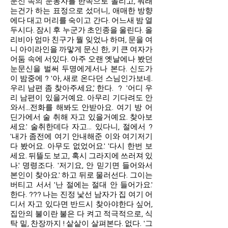
문신 속의 눈동자를 한쪽으로 돌리고, 뭐래
는건가 하는 표정으로 섰더니, 애매한 방향
에다 대고 머리를 숙이고 간다. 어느새 밤 열
두시다. 잠시 후 누군가 초인종을 울린다. 올
리비아 엄마 친구가 뭘 잊었나 하며, 문을 여
니 아이라인을 까맣게 문신 한, 키 큰 여자가
어둠 속에 서있다. 아주 오랜 옛날에나 봤던
눈문신을 벌써 두명에게서나 본다. 신도가
이 밤중에 ? '아, 새로 온다던 스님인가보네.
우리 남편 좀 찾아주세요,' 한다. ? '어디 우
리 남편이 있을거예요. 아무리 기다려도 안
와서...전화를 해봐도 안받아요. 여기 방 어
딘가에서 술 취해 자고 있을거예요. 찾아보
세요.' 술취한데다 자고... 있다니, 절에서 ?
'내가 좀전에 여기 안내해준 이와 여기저기
다 봤어요. 아무도 없었어요.' '다시 한번 보
세요. 뒤뜰도 보고, 혹시 그라지에 쓰러져 있
나.' 명령조다. '저기요, 안 믿기면 들어와서
본인이 찾아요.' 하고 뒤로 물러선다. 그이는
버티고 서서 '난 절에는 절대 안 들어가요.'
한다. ??? 나는 진정 낯선 남자가 집 여기 어
디서 자고 있다면 반드시 찾아야한다 싶어,
집안의 불이란 불은 다 켜고 적극적으로, 식
탁 밑, 찬장까지 ! 샅샅이 살펴본다. 없다. '그