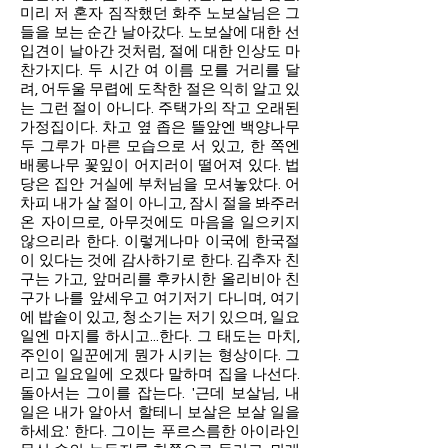
미리 저 혼자 짐작했던 화주 노보살님은 그
들을 보는 순간 날아갔다. 노보살에 대한 선
입견이 날아간 것처럼, 절에 대한 인상도 마
찬가지다. 두 시간 여 이름 모를 거리를 달
려, 어두울 무렵에 도착한 절은 익히 알고 있
는 그런 절이 아니다. 주택가의 작고 오래된
가정집이다. 차고 옆 좁은 뜰앞엔 백양나무
두 그루가 마른 모습으로 서 있고, 한 쪽엔
배롱나무 꽃잎이 어지러이 떨어져 있다. 법
당은 집안 거실에 부처님을 모셔놓았다. 어
차피 내가 살 절이 아니고, 잠시 절을 봐주러
온 자이므로, 아무것에도 마음을 일으키지
않으리라 한다. 이렇게나마 이국에 한국절
이 있다는 것에 감사하기로 한다. 김추자 친
구는 가고, 앞머리를 후카시한 올리비아 친
구가 나를 앞세우고 여기저기 다니며, 여기
에 밥솥이 있고, 청소기는 저기 있으며, 일요
일엔 마지를 하시고...한다. 그 태도는 마치,
주인이 일꾼에게 뭔가 시키는 형상이다. 그
리고 일요일에 오겠다 말하며 집을 나선다.
돌아서는 그이를 잡는다. '근데 보살님, 내
일은 내가 알아서 할테니 보살은 보살 일을
하세요.' 한다. 그이는 푸르스름한 아이라인