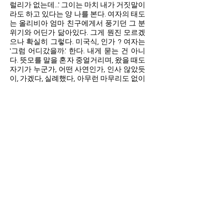
럴리가 없는데...' 그이는 마치 내가 거짓말이
라도 하고 있다는 양 나를 본다. 여자의 태도
는 올리비아 엄마 친구에게서 풍기던 그 분
위기와 어딘가 닮아있다. 그게 뭔진 모르겠
으나 확실히 그렇다. 미국식, 인가 ? 여자는
'그럼 어디갔을까.' 한다. 내게 묻는 건 아니
다. 뜻모를 말을 혼자 중얼거리며, 왔을 때도
자기가 누군가, 어떤 사연인가, 인사 않았듯
이, 가겠다, 실례했다, 아무런 마무리도 없이
어둠 속으로 유령처럼 사라진다. 몰려오는
이상한 기분을 씻어보려 방에 돌아와 티비
를 켜본다. 어딘가에서 총기 사고가 났다는
뉴스가 나온다. 티비속 처럼, 실제로도 싸이
렌 소리가 집 밖 먼 곳 어디서도 들린다. 시
차로 잠 한 숨 못 이루고, 미국에서의 첫 아
침을 맞이한다.
< Back