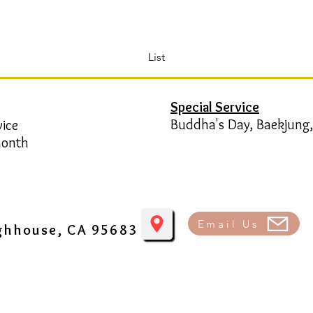
List
Special Service
Buddha's Day, Baekjung,
vice
 month
Email Us
ughhouse, CA 95683