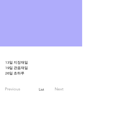
13일 지장재일
19일 관음재일
26일 초하루
Previous
Next
List
Regular Service
Jijang, Gwaneum, Choharu service